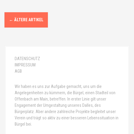
B
←
ÄLTERE ARTIKEL
e
i
t
DATENSCHUTZ
r
IMPRESSUM
AGB
a
g
Wir haben es uns zur Aufgabe gemacht, uns um die
Angelegenheiten zu kümmern, die Bürgel, einen Stadteil von
s
Offenbach am Main, betreffen. In erster Linie gilt unser
Engagement der Umgestaltung unseres Dalles, des
-
Bürgerplatz. Aber andere zahlreiche Projekte begleitet unser
Verein und trägt so aktiv zu einer besseren Lebenssituation in
N
Bürgel bei.