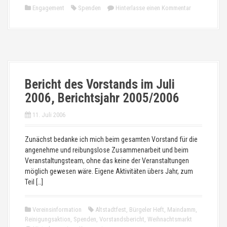
Engagement
Spenden
Hinterlasse einen Kommentar
Bericht des Vorstands im Juli
2006, Berichtsjahr 2005/2006
11. Juli 2006
Zunächst bedanke ich mich beim gesamten Vorstand für die
angenehme und reibungslose Zusammenarbeit und beim
Veranstaltungsteam, ohne das keine der Veranstaltungen
möglich gewesen wäre. Eigene Aktivitäten übers Jahr, zum
Teil […]
Vereinsinformation
Altstadtfest
,
Bürgeler Heft
,
Maindamm
,
Reinigungsaktion
,
Spenden
,
Vorstandsbericht
,
Weihnachtsmarkt