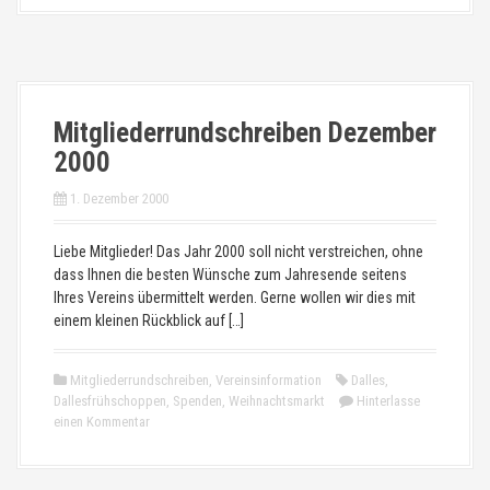
Mitgliederrundschreiben Dezember
2000
1. Dezember 2000
Liebe Mitglieder! Das Jahr 2000 soll nicht verstreichen, ohne
dass Ihnen die besten Wünsche zum Jahresende seitens
Ihres Vereins übermittelt werden. Gerne wollen wir dies mit
einem kleinen Rückblick auf […]
Mitgliederrundschreiben
,
Vereinsinformation
Dalles
,
Dallesfrühschoppen
,
Spenden
,
Weihnachtsmarkt
Hinterlasse
einen Kommentar