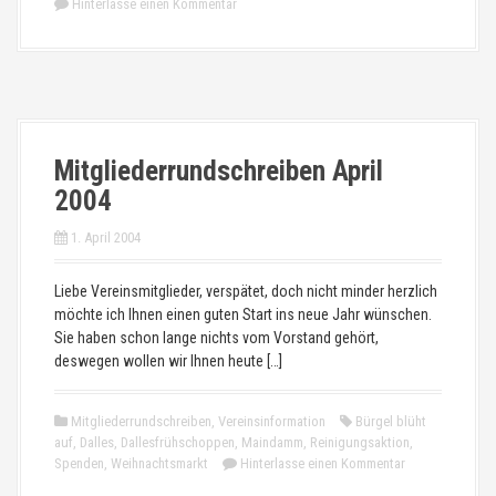
Hinterlasse einen Kommentar
Mitgliederrundschreiben April
2004
1. April 2004
Liebe Vereinsmitglieder, verspätet, doch nicht minder herzlich
möchte ich Ihnen einen guten Start ins neue Jahr wünschen.
Sie haben schon lange nichts vom Vorstand gehört,
deswegen wollen wir Ihnen heute […]
Mitgliederrundschreiben
,
Vereinsinformation
Bürgel blüht
auf
,
Dalles
,
Dallesfrühschoppen
,
Maindamm
,
Reinigungsaktion
,
Spenden
,
Weihnachtsmarkt
Hinterlasse einen Kommentar