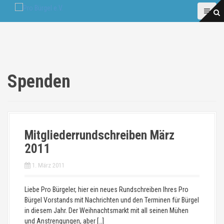
D
i
r
e
k
t
z
Spenden
u
m
I
n
h
a
Mitgliederrundschreiben März
l
2011
t
1. März 2011
Liebe Pro Bürgeler, hier ein neues Rundschreiben Ihres Pro
Bürgel Vorstands mit Nachrichten und den Terminen für Bürgel
in diesem Jahr. Der Weihnachtsmarkt mit all seinen Mühen
und Anstrengungen, aber […]