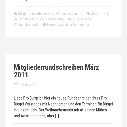
Mitgliederrundschreiben
,
Vereinsinformation
Altstadtfest
,
Dallesfrühschoppen
,
Mainzer Ring
,
Reinigungsaktion
,
Weihnachtsmarkt
Hinterlasse einen Kommentar
Mitgliederrundschreiben März
2011
1. März 2011
Liebe Pro Bürgeler, hier ein neues Rundschreiben Ihres Pro
Bürgel Vorstands mit Nachrichten und den Terminen für Bürgel
in diesem Jahr. Der Weihnachtsmarkt mit all seinen Mühen
und Anstrengungen, aber […]