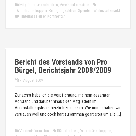
Mitgliederrundschreiben
,
Vereinsinformation
Dallesfrühschoppen
,
Reinigungsaktion
,
Spenden
,
Weihnachtsmarkt
Hinterlasse einen Kommentar
Bericht des Vorstands von Pro
Bürgel, Berichtsjahr 2008/2009
7. August 2009
Zunächst habe ich die Verpflichtung, meinem gesamten
Vorstand und darüber hinaus den Mitgliedern im
Veranstaltungsteam herzlich zu danken. Wie immer haben wir
vertrauensvoll und doch hart zusammen gearbeitet um alle […]
Vereinsinformation
Bürgeler Heft
,
Dallesfrühschoppen
,