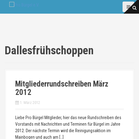
D
i
r
e
k
t
z
Dallesfrühschoppen
u
m
I
n
h
a
Mitgliederrundschreiben März
l
2012
t
1. März 2012
Liebe Pro Bürgel Mitglieder, hier das neue Rundschreiben des
Vorstands mit Nachrichten und Terminen für Bürgel im Jahre
2012. Der nächste Termin wird die Reinigungsaktion im
Mainbogen und auch am […]