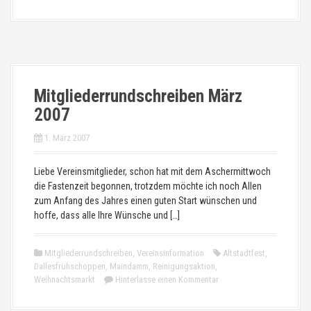
Mitgliederrundschreiben März
2007
1. März 2007
Liebe Vereinsmitglieder, schon hat mit dem Aschermittwoch
die Fastenzeit begonnen, trotzdem möchte ich noch Allen
zum Anfang des Jahres einen guten Start wünschen und
hoffe, dass alle Ihre Wünsche und […]
Mitgliederrundschreiben
,
Vereinsinformation
Altstadtfest
,
Dallesfrühschoppen
,
Maindamm
,
Reinigungsaktion
,
Weihnachtsmarkt
Hinterlasse einen Kommentar