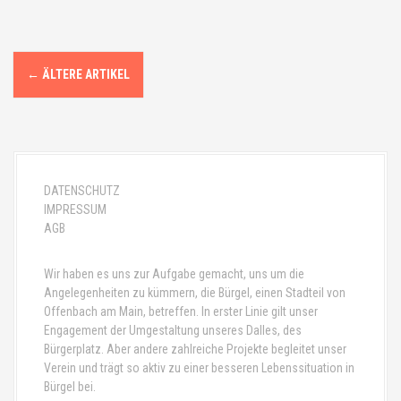
B
←
ÄLTERE ARTIKEL
e
i
t
DATENSCHUTZ
r
IMPRESSUM
AGB
a
g
Wir haben es uns zur Aufgabe gemacht, uns um die
Angelegenheiten zu kümmern, die Bürgel, einen Stadteil von
s
Offenbach am Main, betreffen. In erster Linie gilt unser
Engagement der Umgestaltung unseres Dalles, des
-
Bürgerplatz. Aber andere zahlreiche Projekte begleitet unser
Verein und trägt so aktiv zu einer besseren Lebenssituation in
N
Bürgel bei.