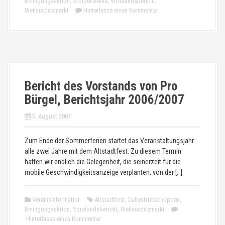
Reinigungsaktion
,
Stolpersteine
,
Vorstandsbericht
,
Weihnachtsmarkt
Hinterlasse einen Kommentar
Bericht des Vorstands von Pro
Bürgel, Berichtsjahr 2006/2007
3. August 2007
Zum Ende der Sommerferien startet das Veranstaltungsjahr
alle zwei Jahre mit dem Altstadtfest. Zu diesem Termin
hatten wir endlich die Gelegenheit, die seinerzeit für die
mobile Geschwindigkeitsanzeige verplanten, von der […]
Vereinsinformation
Altstadtfest
,
Dallesfrühschoppen
,
Reinigungsaktion
,
Vorstandsbericht
,
Weihnachtsmarkt
Hinterlasse einen Kommentar