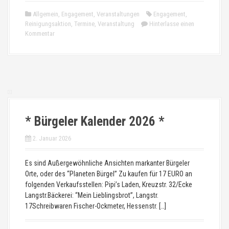
Allgemein
,
Engagement
,
Veranstaltungen
Engagement
,
Reinigungsaktion
,
Termine
,
Veranstaltung
Hinterlasse einen
Kommentar
* Bürgeler Kalender 2026 *
2. Januar 2026
Es sind Außergewöhnliche Ansichten markanter Bürgeler
Orte, oder des “Planeten Bürgel” Zu kaufen für 17 EURO an
folgenden Verkaufsstellen: Pipi’s Laden, Kreuzstr. 32/Ecke
Langstr.Bäckerei: “Mein Lieblingsbrot”, Langstr.
17Schreibwaren Fischer-Ockmeter, Hessenstr. […]