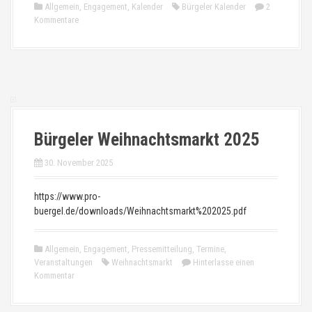
Allgemein
,
Engagement
,
Kalender
Bürgeler Kalender
2
Kommentare
Bürgeler Weihnachtsmarkt 2025
30. November 2025
https://www.pro-
buergel.de/downloads/Weihnachtsmarkt%202025.pdf
Allgemein
,
Engagement
,
Pressemitteilung
,
Termine
,
Veranstaltungen
Weihnachtsmarkt
Hinterlasse einen
Kommentar