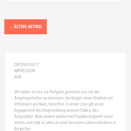
B
←
ÄLTERE ARTIKEL
e
i
t
DATENSCHUTZ
r
IMPRESSUM
AGB
a
g
Wir haben es uns zur Aufgabe gemacht, uns um die
Angelegenheiten zu kümmern, die Bürgel, einen Stadteil von
s
Offenbach am Main, betreffen. In erster Linie gilt unser
Engagement der Umgestaltung unseres Dalles, des
-
Bürgerplatz. Aber andere zahlreiche Projekte begleitet unser
Verein und trägt so aktiv zu einer besseren Lebenssituation in
N
Bürgel bei.