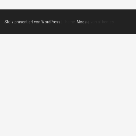
Stolz präsentiert von WordPress
|
Theme:
Moesia
von aThemes