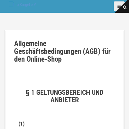
D
i
r
e
k
t
z
Allgemeine
u
Geschäftsbedingungen (AGB) für
m
I
den Online-Shop
n
h
a
l
t
§ 1 GELTUNGSBEREICH UND
ANBIETER
(1)