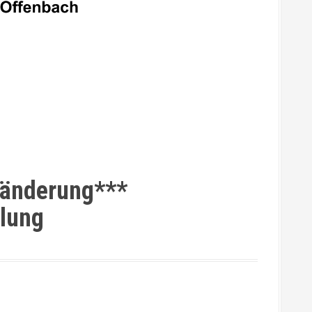
nänderung***
lung