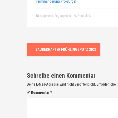
Terminänderung Pro-Bürgel
Allgemein
,
Engagement
Permalink
N
←
SAUBERHAFTER FRÜHLINGSPUTZ 2026
a
v
Schreibe einen Kommentar
i
Deine E-Mail-Adresse wird nicht veröffentlicht.
Erforderliche 
g
Kommentar
*
a
t