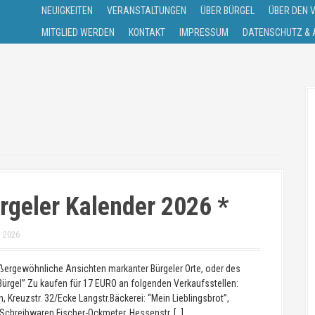
NEUIGKEITEN
VERANSTALTUNGEN
ÜBER BÜRGEL
ÜBER DEN 
MITGLIED WERDEN
KONTAKT
IMPRESSUM
DATENSCHUTZ & A
rgeler Kalender 2026 *
r 2026
ßergewöhnliche Ansichten markanter Bürgeler Orte, oder des
Bürgel” Zu kaufen für 17 EURO an folgenden Verkaufsstellen:
n, Kreuzstr. 32/Ecke Langstr.Bäckerei: “Mein Lieblingsbrot”,
7Schreibwaren Fischer-Ockmeter, Hessenstr. […]