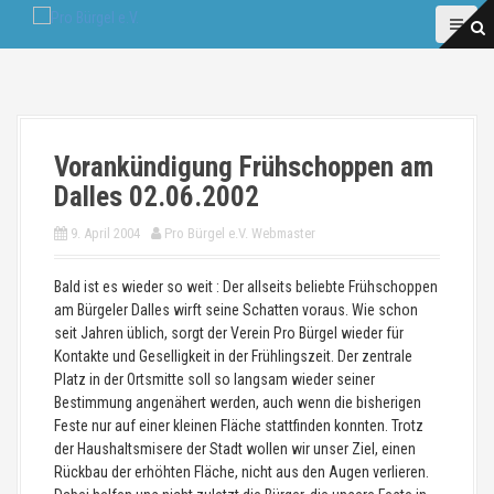
D
i
r
e
k
t
z
Vorankündigung Frühschoppen am
u
Dalles 02.06.2002
m
I
9. April 2004
Pro Bürgel e.V. Webmaster
n
h
Bald ist es wieder so weit : Der allseits beliebte Frühschoppen
a
am Bürgeler Dalles wirft seine Schatten voraus. Wie schon
l
seit Jahren üblich, sorgt der Verein Pro Bürgel wieder für
t
Kontakte und Geselligkeit in der Frühlingszeit. Der zentrale
Platz in der Ortsmitte soll so langsam wieder seiner
Bestimmung angenähert werden, auch wenn die bisherigen
Feste nur auf einer kleinen Fläche stattfinden konnten. Trotz
der Haushaltsmisere der Stadt wollen wir unser Ziel, einen
Rückbau der erhöhten Fläche, nicht aus den Augen verlieren.