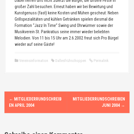
Dabei helfen uns nicht zuletzt die Bürger, die unsere Feste in
großer Zahl besuchen. Erneut haben wir bei Bewirtung und
Kunstgenuss (fast) keine Kosten und Mühen gescheut: Neben
Grillspezialitäten und kühlen Getränken spielen diesmal die
Formation “Jazz In Time” Swing und Ohrwürmer sowie der
Musikverein St. Pankratius seine immer wieder beliebten
Melodien. Von 11 bis 15 Uhr am 2.6.2002 freut sich Pro Bürgel
wieder auf seine Gäste!
Vereinsinformation
Dallesfrühschoppen
Permalink
N
←
MITGLIEDERRUNDSCHREIB
MITGLIEDERRUNDSCHREIBEN
a
EN APRIL 2004
JUNI 2004
→
v
i