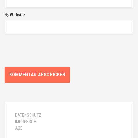
i
k
Website
e
l
n
DATENSCHUTZ
IMPRESSUM
AGB