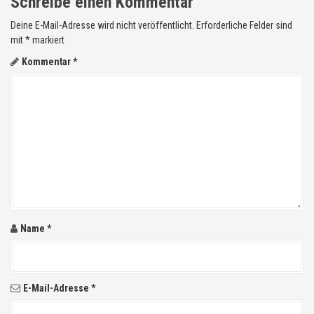
Schreibe einen Kommentar
g
Deine E-Mail-Adresse wird nicht veröffentlicht.
Erforderliche Felder sind
mit
*
markiert
a
Kommentar
*
t
i
o
n
i
n
Name
*
A
r
t
E-Mail-Adresse
*