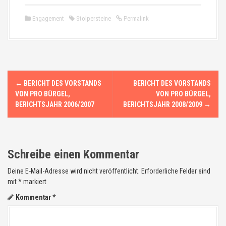
Engagement
Stolpersteine
Permalink
N
←
BERICHT DES VORSTANDS
BERICHT DES VORSTANDS
a
VON PRO BÜRGEL,
VON PRO BÜRGEL,
BERICHTSJAHR 2006/2007
BERICHTSJAHR 2008/2009
→
v
i
Schreibe einen Kommentar
g
Deine E-Mail-Adresse wird nicht veröffentlicht.
Erforderliche Felder sind
a
mit
*
markiert
t
Kommentar
*
i