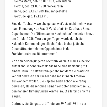
– Selma Marta, geb. 15.01.1907, Verkäuferin
– Hertha, geb. 21.03.1908, Verkäuferin
– Irene, geb. 24.09.1909, Hausangestellte
– Gertrude, geb. 15.12.1913
Eine der Töchter – welche genau, weiß sie nicht mehr – war
nach Erinnerung von Frau X Verkäuferin im Kaufhaus Ernst
Oppenheimer. Die “Offenbacher Nachrichten” meldeten hierzu
am 01. Mai 1936: “Vor einigen Tagen wurde durch die
Kalberlah-Kommanditgesellschaft das bisher jüdische
Geschäftsunternehmen Oppenheimer in der
Frankfurterstrasse übernommen.”
Von den beiden jüngeren Töchtern war laut Frau X eine von
auffallend schöner Gestalt. Sie habe eine Beziehung mit
einem Herrn Dr. Katzenstein gehabt, mit dem sie praktisch
verlobt gewesen sei. Dieser habe mit ihr nach Amerika
auswandern wollen. Die Papiere seien schon alle fertig
gewesen, als dieser ohne seine “Verlobte” emigriert sei. Zu
den näheren Hintergründen konnte Frau X allerdings nichts
sagen.
Gertrude, die Jüngste, eröffnete am 29.April 1931 in der