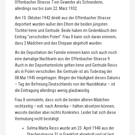
Offenbacher Strasse 7 ein Gewerbe als Schneiderin,
allerdings nur bis zum 22. März 1932.
Am 10. Oktober 1942 direkt aus der Offenbacher Strasse
deportiert wurden außer den Eltern die beiden jüngsten
Töchter Irene und Gertrude. Beide haben im Gedenkbuch den
Eintrag “verschollen Polen”. Frau X kann sich daran erinnern,
dass 2 Mädchen und das Ehepaar abgeholt wurden.
An die Deportation der Familie erinnern kann sich auch noch
eine damalige Nachbarin aus der Offenbacher Strasse 9.
Auch in der Deportiertenliste gelten Irene und Gertrude Reiss
als in Polen verschollen. Bei Gertrude ist als Todestag der
08.Mai 1945 eingetragen. Wegen der Häufigkeit dieses Datums
– Tag der Befreiung Deutschlands von der Nazidiktatur – ist
die Eintragung allerdings wenig glaubwürdig.
Frau X vermutete, dass sich die beiden älteren Mädchen
rechtzeitig – evtl. nach Amerika – hätten absetzen können,
wusste darüber aber nichts Konkretes. Leider hat sich diese
Vermutung nicht bestätigt:
Selma Marta Reiss wurde am 23. April 1940 aus der
Staufenstrasse 31 in Frankfurt abgeholt und ist laut