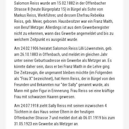
Salomon Reiss wurde am 15.02.1882 in der Offenbacher
Strasse 8 (heute Bürgerplatz 15) in Bürgel als Sohn von
Markus Reiss, Werkführer, und dessen Ehefrau Rebekka
Reiss, geb. Meier, geboren. Hausbesitzer war ein Franz Maith,
von Beruf Metzger. Allerdings ist aus dem Gewerberegister
nicht zu erkennen, wann das Gewerbe angemeldet und bis zu
welchem Zeitpunkt es ausgeübt wurde.
Am 24.02.1906 heiratet Salomon Reiss Lilli Löwenstein, geb.
am 26.10.1883 in Offenbach, und meldet im gleichen Jahr
unter seiner Geburtsadresse ein Gewerbe als Metzger an. Es
könnte daher sein, dass er bei Franz Maith in die Lehre ging.
Die Zeitzeugin, die ungenannt bleiben möchte (im Folgenden
als “Frau X” bezeichnet), hat Herrn Reiss, der in Bürgel von den
Freunden und Bekannten nur “der Sally” genannt wurde, als
Mann mit guter Figur in Erinnerung. Frau Reiss sei eine kräftige
Frau mit schwarzen Haaren gewesen.
Am 24.07.1918 zieht Sally Reiss mit seinen inzwischen 4
Töchtern in das Haus seiner Eltern in der heutigen
Offenbacher Strasse 7 und meldet dort ab 06.01.1919 bis zum
31.05.1923 ein Gewerbe als Metzger an.