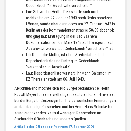
Gedenkbuch “in Auschwitz verschollen”.
Ihre Schwester Hertha Reiss hatte sich noch
rechtzeitig am 22. Januar 1940 nach Berlin absetzen
können, wurde aber dann doch am 27. Februar 1942 in
Berlin aus der Kommandantenstrasse 58/59 abgeholt
und ging laut Eintragung in der Jad Vashem
Dokumentation am 03. März 1943 auf Transport nach
Auschwitz, wo sie laut Gedenkbuch “verschollen” ist.
Lilli Reiss, die Mutter, ist ohne Sterbedatum laut
Deportiertenliste und Eintrag im Gedenkbuch
“verschollen in Auschwitz”.
Laut Deportiertenliste verstarb ihr Mann Salomon im
KZ Theresienstadt am 06. Juli 1943.
Abschließend möchte sich Pro Bürgel bedanken bei Herrn
Rudolf Meyer für seine vielfältigen, sachdienlichen Hinweise,
bei der Bürgeler Zeitzeugin für ihre persönlichen Erinnerungen
an das damalige Geschehen und bei Herrn Hans Schinke für
seine ergänzenden, zeitaufwendigen Recherchen im
Stadtarchiv Offenbach und anderen Quellen.
Artikel in der Offenbach-Post vom 17. Februar 2009