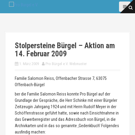
D
i
r
e
k
t
z
Stolpersteine Bürgel – Aktion am
u
14. Februar 2009
m
I
1. März 2009
Pro Bürgel e.V. Webmaster
n
h
Familie Salomon Reiss, Offenbacher Strasse 7, 63075
a
Offenbach-Bürgel
l
t
ber die Familie Salomon Reiss konnte Pro Bürgel auf der
Grundlage der Gespräche, die Herr Schinke mit einer Bürgeler
Zeitzeugin Jahrgang 1924 und mit Herrn Rudolf Meyer in der
Schöffenstrasse geführt hatte, sowie nach Einsichtnahme in
das Gewerberegister und das Adressbuch von Bürgel, in die
Archivkarten und in das so genannte ‚Gedenkbuch’ Folgendes
ausfindig machen: