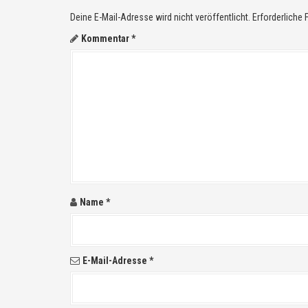
g
Deine E-Mail-Adresse wird nicht veröffentlicht.
Erforderliche 
a
Kommentar
*
t
i
o
n
i
n
Name
*
A
r
E-Mail-Adresse
*
t