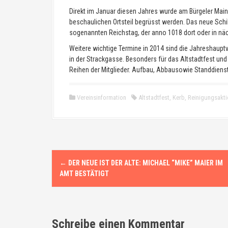
Direkt im Januar diesen Jahres wurde am Bürgeler Main-
beschaulichen Ortsteil begrüsst werden. Das neue Schild
sogenannten Reichstag, der anno 1018 dort oder in nä
Weitere wichtige Termine in 2014 sind die Jahreshaup
in der Strackgasse. Besonders für das Altstadtfest und
Reihen der Mitglieder. Aufbau, Abbausowie Standdienst
Vereinsinformation
Altstadtfest
,
Kerb
,
Reinigungsakti
N
←
DER NEUE IST DER ALTE: MICHAEL “MIKE” MAIER IM
a
AMT BESTÄTIGT
v
i
Schreibe einen Kommentar