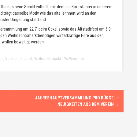
Kai das neue Schild enthüllt, mit dem die Bootsfahrer in unserem
 trägt dasselbe Motiv wie das alte: erinnert wird an den
chster Umgebung stattfand.
tversammlung am 22.7. beim Ockel sowie das Altstadtfest am 6.9.
 den Weihnachtsmarktbenötigen wir tatkräftige Hilfe aus den
 wollen bewältigt werden.
on
,
Vorstandsbericht
,
Weihnachtsmarkt
Permalink
JAHRESHAUPTVERSAMMLUNG PRO BÜRGEL –
NEUIGKEITEN AUS DEM VEREIN
→