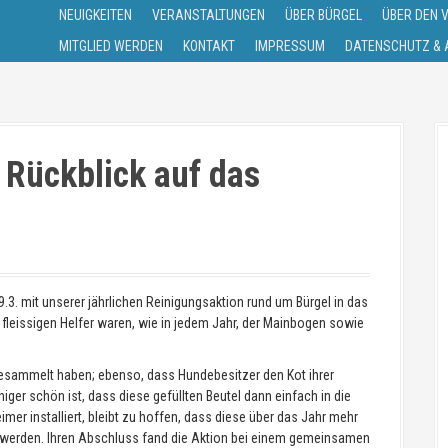
NEUIGKEITEN
VERANSTALTUNGEN
ÜBER BÜRGEL
ÜBER DEN 
MITGLIED WERDEN
KONTAKT
IMPRESSUM
DATENSCHUTZ & A
 Rückblick auf das
3. mit unserer jährlichen Reinigungsaktion rund um Bürgel in das
 fleissigen Helfer waren, wie in jedem Jahr, der Mainbogen sowie
 gesammelt haben; ebenso, dass Hundebesitzer den Kot ihrer
ger schön ist, dass diese gefüllten Beutel dann einfach in die
r installiert, bleibt zu hoffen, dass diese über das Jahr mehr
 werden. Ihren Abschluss fand die Aktion bei einem gemeinsamen