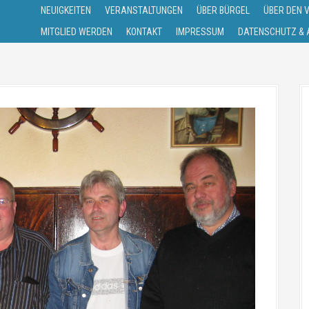
NEUIGKEITEN
VERANSTALTUNGEN
ÜBER BÜRGEL
ÜBER DEN 
MITGLIED WERDEN
KONTAKT
IMPRESSUM
DATENSCHUTZ & A