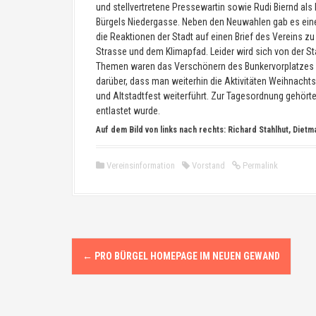
und stellvertretene Pressewartin sowie Rudi Biernd als
Bürgels Niedergasse. Neben den Neuwahlen gab es ei
die Reaktionen der Stadt auf einen Brief des Vereins 
Strasse und dem Klimapfad. Leider wird sich von der St
Themen waren das Verschönern des Bunkervorplatzes u
darüber, dass man weiterhin die Aktivitäten Weihnacht
und Altstadtfest weiterführt. Zur Tagesordnung gehört
entlastet wurde.
Auf dem Bild von links nach rechts: Richard Stahlhut, Diet
Vereinsinformation
Vorstand
Permalink
N
←
PRO BÜRGEL HOMEPAGE IM NEUEN GEWAND
a
v