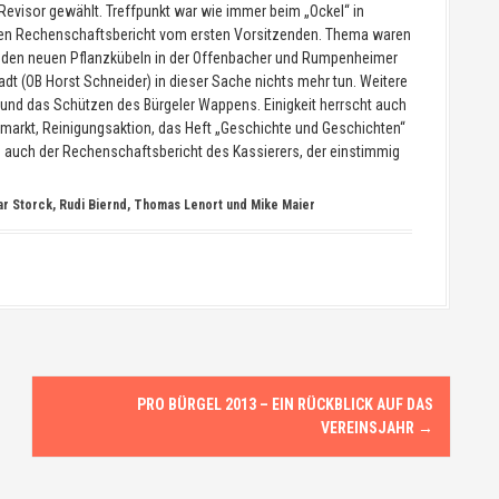
 Revisor gewählt. Treffpunkt war wie immer beim „Ockel“ in
nen Rechenschaftsbericht vom ersten Vorsitzenden. Thema waren
zu den neuen Pflanzkübeln in der Offenbacher und Rumpenheimer
adt (OB Horst Schneider) in dieser Sache nichts mehr tun. Weitere
nd das Schützen des Bürgeler Wappens. Einigkeit herrscht auch
smarkt, Reinigungsaktion, das Heft „Geschichte und Geschichten“
e auch der Rechenschaftsbericht des Kassierers, der einstimmig
mar Storck, Rudi Biernd, Thomas Lenort und Mike Maier
PRO BÜRGEL 2013 – EIN RÜCKBLICK AUF DAS
VEREINSJAHR
→