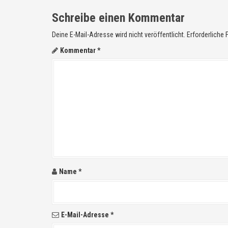
i
Schreibe einen Kommentar
g
Deine E-Mail-Adresse wird nicht veröffentlicht.
Erforderliche 
a
Kommentar
*
t
i
o
n
i
n
Name
*
A
r
E-Mail-Adresse
*