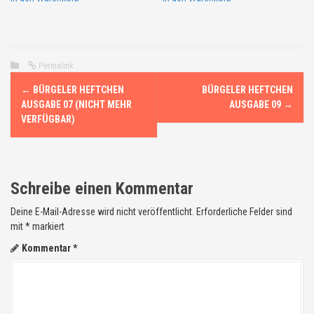
Permalink
N
←
BÜRGELER HEFTCHEN
BÜRGELER HEFTCHEN
a
AUSGABE 07 (NICHT MEHR
AUSGABE 09
→
VERFÜGBAR)
v
i
Schreibe einen Kommentar
g
Deine E-Mail-Adresse wird nicht veröffentlicht.
Erforderliche Felder sind
a
mit
*
markiert
t
Kommentar
*
i
o