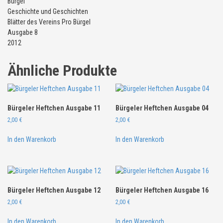
Bürgel
e
Geschichte und Geschichten
n
Blätter des Vereins Pro Bürgel
A
Ausgabe 8
u
2012
s
g
Ähnliche Produkte
a
b
e
0
Bürgeler Heftchen Ausgabe 11
Bürgeler Heftchen Ausgabe 04
8
2,00
€
2,00
€
M
e
In den Warenkorb
In den Warenkorb
n
g
e
Bürgeler Heftchen Ausgabe 12
Bürgeler Heftchen Ausgabe 16
2,00
€
2,00
€
In den Warenkorb
In den Warenkorb