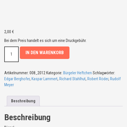
2,00
€
Bei dem Preis handelt es sich um eine Druckgebühr.
B
IN DEN WARENKORB
ü
r
g
e
Artikelnummer:
008_2012
Kategorie:
Bürgeler Heftchen
Schlagwörter:
l
Edgar Berghofer
,
Kaspar Lammert
,
Richard Stahlhut
,
Robert Röder
,
Rudolf
e
Meyer
r
H
Beschreibung
e
f
t
Beschreibung
c
h